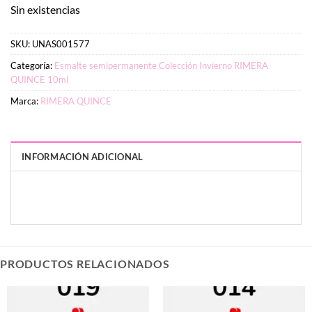
Sin existencias
SKU:
UNAS001577
Categoría:
Esmalte semipermanente Colección Invierno RIMERA
QUINCE 10ml
Marca:
RIMERA QUINCE
INFORMACIÓN ADICIONAL
PESO
DIMENSIONES
7 g
3 × 2 × 9 cm
PRODUCTOS RELACIONADOS