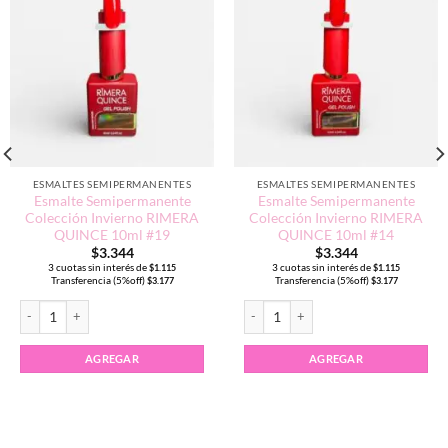
ESMALTES SEMIPERMANENTES
ESMALTES SEMIPERMANENTES
Esmalte Semipermanente
Esmalte Semipermanente
Colección Invierno RIMERA
Colección Invierno RIMERA
QUINCE 10ml #19
QUINCE 10ml #14
$
3.344
$
3.344
3 cuotas sin interés de
3 cuotas sin interés de
$
1.115
$
1.115
Transferencia (5%off)
Transferencia (5%off)
$
3.177
$
3.177
d
Esmalte Semipermanente Colección Invierno RIMERA QUINCE 10ml #19 cantida
Esmalte Semipermanente Colección I
AGREGAR
AGREGAR