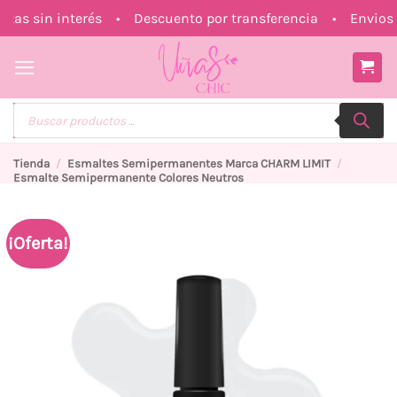
Saltar
s sin interés • Descuento por transferencia • Envios a
al
contenido
Búsqueda
de
productos
Tienda
/
Esmaltes Semipermanentes Marca CHARM LIMIT
/
Esmalte Semipermanente Colores Neutros
¡Oferta!