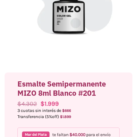
Esmalte Semipermanente
MIZO 8ml Blanco #201
El
El
$
4.302
$
1.999
precio
precio
3 cuotas sin interés de
$
666
original
actual
Transferencia (5%off)
$
1.899
era:
es:
$4.302.
$1.999.
te faltan
$
40.000
para el envío
Mar del Plata