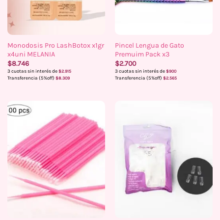
Monodosis Pro LashBotox x1gr
Pincel Lengua de Gato
x4uni MELANIA
Premuim Pack x3
$
8.746
$
2.700
3 cuotas sin interés de
3 cuotas sin interés de
$
2.915
$
900
Transferencia (5%off)
Transferencia (5%off)
$
8.309
$
2.565