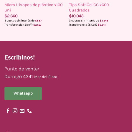
Micro Hisopos de plástico x100
Tips Soft Gel CG x600
uni
Cuadrados
$
2.660
$
10.043
3 cuotas sin interés de
3 cuotas sin interés de
$
887
$
3.348
Transferencia (5%off)
Transferencia (5%off)
$
2.527
$
9.541
Escribinos!
Punto de venta:
Dorrego 4241
Mar del Plata
Whatsapp