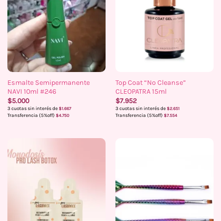
Esmalte Semipermanente
Top Coat “No Cleanse”
NAVI 10ml #246
CLEOPATRA 15ml
$
5.000
$
7.952
3 cuotas sin interés de
3 cuotas sin interés de
$
1.667
$
2.651
Transferencia (5%off)
Transferencia (5%off)
$
4.750
$
7.554