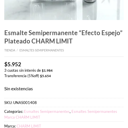
Esmalte Semipermanente “Efecto Espejo”
Plateado CHARM LIMIT
TIENDA
/
ESMALTES SEMIPERMANENTES
$
5.952
3 cuotas sin interés de
$
1.984
Transferencia (5%off)
$
5.654
Sin existencias
SKU:
UNAS001408
Categorías:
Esmaltes Semipermanentes
,
Esmaltes Semipermanentes
Marca CHARM LIMIT
Marca:
CHARM LIMIT