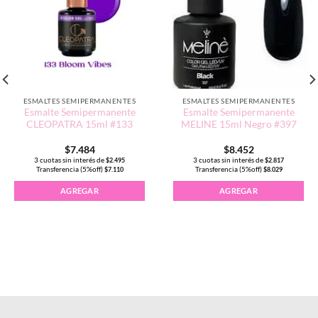
ESMALTES SEMIPERMANENTES
ESMALTES SEMIPERMANENTES
Esmalte Semipermanente
Esmalte Semipermanente
CLEOPATRA 15ml #133
MELINE 15ml Negro #397
$
7.484
$
8.452
3 cuotas sin interés de
3 cuotas sin interés de
$
2.495
$
2.817
Transferencia (5%off)
Transferencia (5%off)
$
7.110
$
8.029
 #226-A Via Lactea Rosa cantidad
AGREGAR
AGREGAR