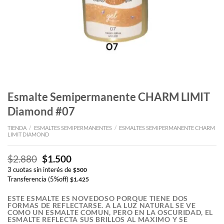
Esmalte Semipermanente CHARM LIMIT
Diamond #07
TIENDA
/
ESMALTES SEMIPERMANENTES
/
ESMALTES SEMIPERMANENTE CHARM
LIMIT DIAMOND
El
El
$
2.880
$
1.500
precio
precio
3 cuotas sin interés de
$
500
original
actual
Transferencia (5%off)
$
1.425
era:
es:
$2.880.
$1.500.
ESTE ESMALTE ES NOVEDOSO PORQUE TIENE DOS
FORMAS DE REFLECTARSE. A LA LUZ NATURAL SE VE
COMO UN ESMALTE COMUN, PERO EN LA OSCURIDAD, EL
ESMALTE REFLECTA SUS BRILLOS AL MAXIMO Y SE