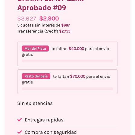
Aprobado #09
El
El
$
3.627
$
2.900
precio
precio
3 cuotas sin interés de
$
967
original
actual
Transferencia (5%off)
$
2.755
era:
es:
$3.627.
$2.900.
te faltan
$
40.000
para el envío
Mar del Plata
gratis
te faltan
$
70.000
para el envío
Resto del país
gratis
Sin existencias
Entregas rapidas
Compra con seguridad