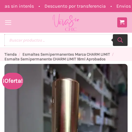
Saltar
s sin interés • Descuento por transferencia • Envios a 
al
contenido
Búsqueda
de
productos
Tienda
/
Esmaltes Semipermanentes Marca CHARM LIMIT
/
Esmalte Semipermanente CHARM LIMIT 18ml Aprobados
¡Oferta!