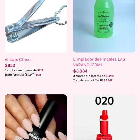
Limpiador de Pinceles LAS
Alicate Chico
VARANO 120ML
$
650
$
3.834
3 cuotas sin interés de
$
217
Transferencia (5%off)
$
618
3 cuotas sin interés de
$
1.278
Transferencia (5%off)
$
3.642