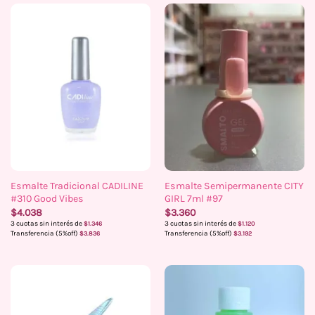
Esmalte Tradicional CADILINE
Esmalte Semipermanente CITY
#310 Good Vibes
GIRL 7ml #97
$
4.038
$
3.360
3 cuotas sin interés de
3 cuotas sin interés de
$
1.346
$
1.120
Transferencia (5%off)
Transferencia (5%off)
$
3.836
$
3.192