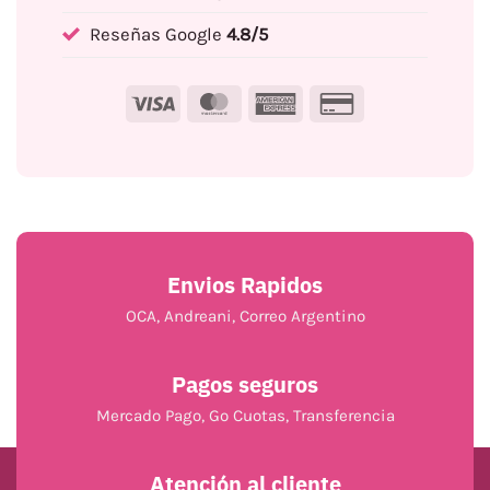
Reseñas Google
4.8/5
Visa
MasterCard
American
Credit
Express
Card
2
Envios Rapidos
OCA, Andreani, Correo Argentino
Pagos seguros
Mercado Pago, Go Cuotas, Transferencia
Atención al cliente