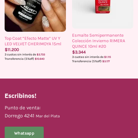
Esmalte Semipermanente
Top Coat “Efecto Matte” UV Y
Colección Invierno RIMERA
LED VELVET CHERIMOYA 15ml
QUINCE 10ml #20
$
11.200
$
3.344
3 cuotas sin interés de
$
3.733
3 cuotas sin interés de
$
1.115
Transferencia (5%off)
$
10.640
Transferencia (5%off)
$
3.177
Escribinos!
Punto de venta:
Dorrego 4241
Mar del Plata
Whatsapp