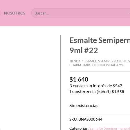
Buscar
NOSOTROS
por:
Esmalte Semipe
9ml #22
TIENDA
/
ESMALTES SEMIPERMANENTES
CHARM LIMIR EDICION LIMITADA 9ML
$
1.640
3 cuotas sin interés de
$
547
Transferencia (5%off)
$
1.558
Sin existencias
SKU:
UNAS000644
Categorías:
Esmalte Semipermanent