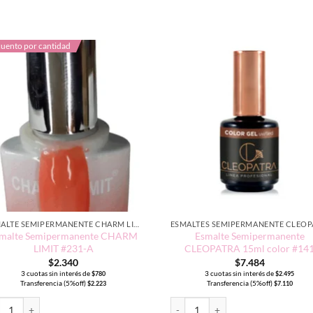
uento por cantidad
ESMALTE SEMIPERMANENTE CHARM LIMIT EDICIÓN TRADICIONAL
malte Semipermanente CHARM
Esmalte Semipermanente
LIMIT #231-A
CLEOPATRA 15ml color #14
$
2.340
$
7.484
3 cuotas sin interés de
3 cuotas sin interés de
$
780
$
2.495
Transferencia (5%off)
Transferencia (5%off)
$
2.223
$
7.110
alte Semipermanente CHARM LIMIT #231-A cantidad
Esmalte Semipermanente CLEOPAT