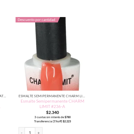
Descuento por cantidad
ESMALTES SEMIPERMANENTE CLEOPATRA 15ML
ESMALTE SEMIPERMANENTE CHARM LIMIT EDICIÓN TRADICIONAL
Esmalte Semipermanente CHARM
1
LIMIT #236-A
$
2.340
3 cuotas sin interés de
$
780
Transferencia (5%off)
$
2.223
RA 15ml color #141 cantidad
Esmalte Semipermanente CHARM LIMIT #236-A cantidad