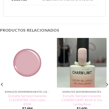
PRODUCTOS RELACIONADOS
ESMALTES SEMIPERMANENTE CLEOPATRA 15ML
ESMALTES SEMIPERMANENTES
Esmalte Semipermanente
Esmalte Semipermanente
CLEOPATRA 15ml color
CHARM LIMIT #226-A Via
#104
Lactea Rosa
$
7.484
$
2.600