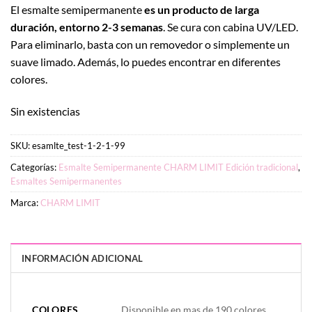
El esmalte semipermanente
es un producto de larga
duración, entorno 2-3 semanas
. Se cura con cabina UV/LED.
Para eliminarlo, basta con un removedor o simplemente un
suave limado. Además, lo puedes encontrar en diferentes
colores.
Sin existencias
SKU:
esamlte_test-1-2-1-99
Categorías:
Esmalte Semipermanente CHARM LIMIT Edición tradicional
,
Esmaltes Semipermanentes
Marca:
CHARM LIMIT
INFORMACIÓN ADICIONAL
PESO
DIMENSIONES
20 g
2 × 4 × 7 cm
COLORES
Disponible en mas de 190 colores