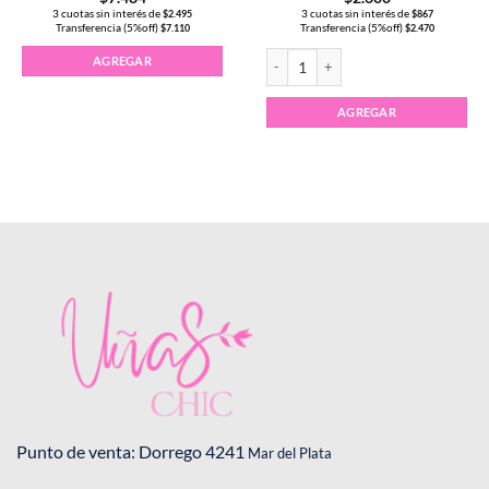
3 cuotas sin interés de
3 cuotas sin interés de
$
2.495
$
867
Transferencia (5%off)
Transferencia (5%off)
$
7.110
$
2.470
Esmalte Semipermanente CHARM LIMIT
AGREGAR
to
es
AGREGAR
es.
es
to
Punto de venta: Dorrego 4241
Mar del Plata