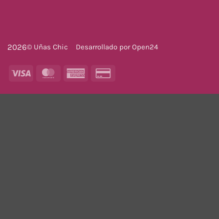
2026
© Uñas Chic
Desarrollado por
Open24
Visa
MasterCard
American
Credit
Express
Card
2