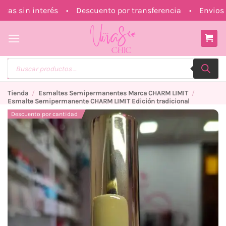
Saltar
 sin interés • Descuento por transferencia • Envios a 
al
contenido
Búsqueda
de
productos
Tienda
/
Esmaltes Semipermanentes Marca CHARM LIMIT
/
Esmalte Semipermanente CHARM LIMIT Edición tradicional
Descuento por cantidad