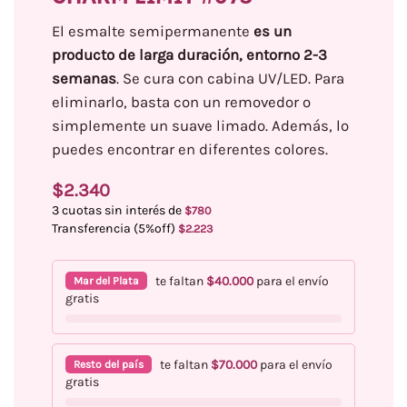
El esmalte semipermanente
es un
producto de larga duración, entorno 2-3
semanas
. Se cura con cabina UV/LED. Para
eliminarlo, basta con un removedor o
simplemente un suave limado. Además, lo
puedes encontrar en diferentes colores.
$
2.340
3 cuotas sin interés de
$
780
Transferencia (5%off)
$
2.223
te faltan
$
40.000
para el envío
Mar del Plata
gratis
te faltan
$
70.000
para el envío
Resto del país
gratis