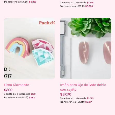
precios:
Transferencia (5%off)
$
3.296
3 cuotas sin interés de
$
1.346
desde
Transferencia (5%off)
$
3.836
$3.469
hasta
$3.470
Imán para Ojo de Gato doble
Lima Diamante
con rayito
$
300
$
3.070
3 cuotas sin interés de
$
100
Transferencia (5%off)
$
285
3 cuotas sin interés de
$
1.023
Transferencia (5%off)
$
2.917