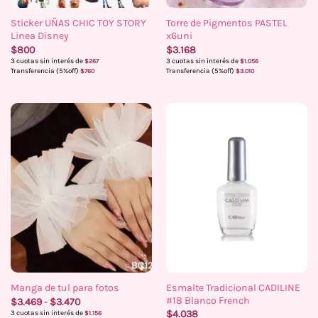
Sticker UÑAS CHIC TOY STORY
Torre de Pigmentos PASTEL
Linea Disney
x6uni
$
800
$
3.168
3 cuotas sin interés de
3 cuotas sin interés de
$
267
$
1.056
Transferencia (5%off)
Transferencia (5%off)
$
760
$
3.010
Esmalte Tradicional CADILINE
Manga de tul para fotos
#18 Blanco French
Rango
$
3.469
-
$
3.470
de
$
4.038
3 cuotas sin interés de
$
1.156