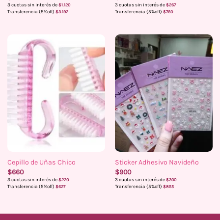
3 cuotas sin interés de
3 cuotas sin interés de
$
1.120
$
267
Transferencia (5%off)
Transferencia (5%off)
$
3.192
$
760
Cepillo de Uñas Chico
Sticker Adhesivo Navideño
$
660
$
900
3 cuotas sin interés de
3 cuotas sin interés de
$
220
$
300
Transferencia (5%off)
Transferencia (5%off)
$
627
$
855