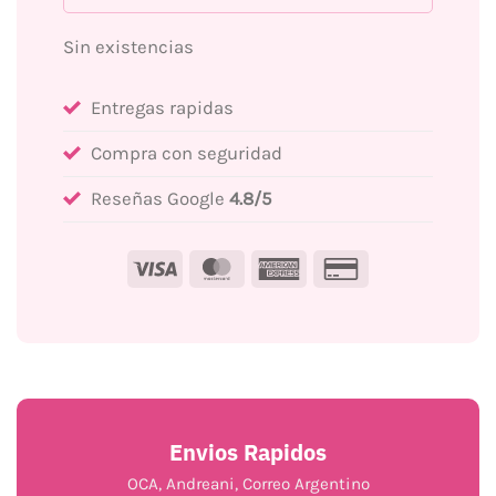
Sin existencias
Entregas rapidas
Compra con seguridad
Reseñas Google
4.8/5
Visa
MasterCard
American
Credit
Express
Card
2
Envios Rapidos
OCA, Andreani, Correo Argentino