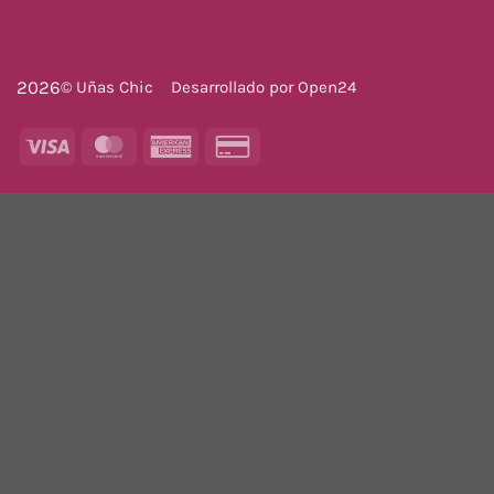
2026
© Uñas Chic
Desarrollado por
Open24
Visa
MasterCard
American
Credit
Express
Card
2