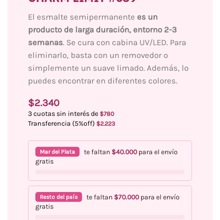
El esmalte semipermanente
es un
producto de larga duración, entorno 2-3
semanas
. Se cura con cabina UV/LED. Para
eliminarlo, basta con un removedor o
simplemente un suave limado. Además, lo
puedes encontrar en diferentes colores.
$
2.340
3 cuotas sin interés de
$
780
Transferencia (5%off)
$
2.223
te faltan
$
40.000
para el envío
Mar del Plata
gratis
te faltan
$
70.000
para el envío
Resto del país
gratis