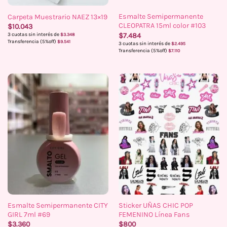
Esmalte Semipermanente
Carpeta Muestrario NAEZ 13×19
CLEOPATRA 15ml color #103
$
10.043
$
7.484
3 cuotas sin interés de
$
3.348
Transferencia (5%off)
$
9.541
3 cuotas sin interés de
$
2.495
Transferencia (5%off)
$
7.110
Esmalte Semipermanente CITY
Sticker UÑAS CHIC POP
GIRL 7ml #69
FEMENINO Línea Fans
$
3.360
$
800