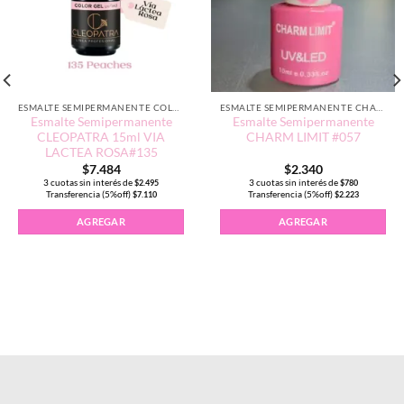
ESMALTE SEMIPERMANENTE COLORES NEUTROS
ESMALTE SEMIPERMANENTE CHARM LIMIT EDICIÓN TRADICIONAL
Esmalte Semipermanente
Esmalte Semipermanente
CLEOPATRA 15ml VIA
CHARM LIMIT #057
LACTEA ROSA#135
$
7.484
$
2.340
3 cuotas sin interés de
3 cuotas sin interés de
$
2.495
$
780
Transferencia (5%off)
Transferencia (5%off)
$
7.110
$
2.223
AGREGAR
AGREGAR