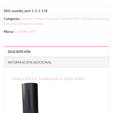
SKU:
esamlte_test-1-2-1-178
Categorías:
Esmalte Semipermanente CHARM LIMIT Edición tradicional
,
Esmaltes Semipermanentes
Marca:
CHARM LIMIT
DESCRIPCIÓN
INFORMACIÓN ADICIONAL
Cham Limit Ed. Tradicional: tu mejor aliado