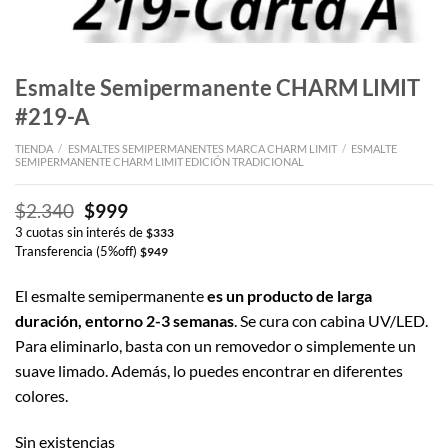
Esmalte Semipermanente CHARM LIMIT
#219-A
TIENDA
/
ESMALTES SEMIPERMANENTES MARCA CHARM LIMIT
/
ESMALTE
SEMIPERMANENTE CHARM LIMIT EDICIÓN TRADICIONAL
El
El
$
2.340
$
999
precio
precio
3 cuotas sin interés de
$
333
original
actual
Transferencia (5%off)
$
949
era:
es:
$2.340.
$999.
El esmalte semipermanente
es un producto de larga
duración, entorno 2-3 semanas
. Se cura con cabina UV/LED.
Para eliminarlo, basta con un removedor o simplemente un
suave limado. Además, lo puedes encontrar en diferentes
colores.
Sin existencias