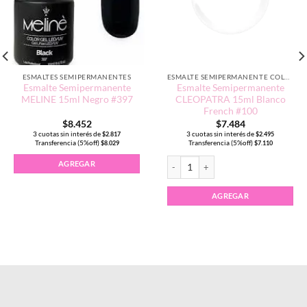
ESMALTES SEMIPERMANENTES
ESMALTE SEMIPERMANENTE COLORES NEUTROS
Esmalte Semipermanente
Esmalte Semipermanente
MELINE 15ml Negro #397
CLEOPATRA 15ml Blanco
French #100
$
8.452
$
7.484
3 cuotas sin interés de
3 cuotas sin interés de
$
2.817
$
2.495
Transferencia (5%off)
Transferencia (5%off)
$
8.029
$
7.110
Esmalte Semipermanente CLEOPATRA 
AGREGAR
AGREGAR