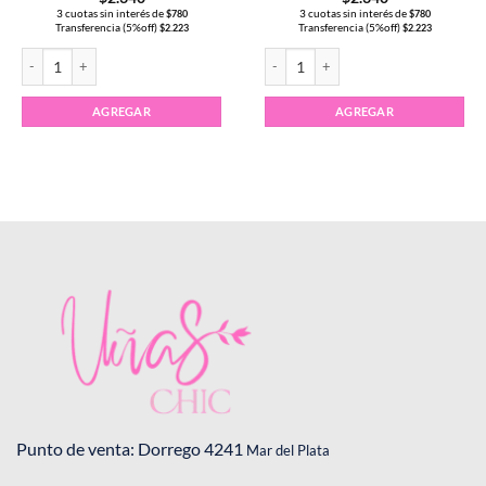
3 cuotas sin interés de
3 cuotas sin interés de
$
780
$
780
Transferencia (5%off)
Transferencia (5%off)
$
2.223
$
2.223
T #084 cantidad
Esmalte Semipermanente CHARM LIMIT #146-A cantidad
Esmalte Semipermanente CHARM LIMI
AGREGAR
AGREGAR
Punto de venta: Dorrego 4241
Mar del Plata