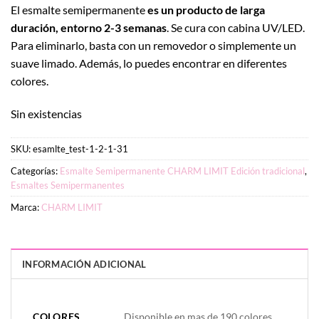
El esmalte semipermanente
es un producto de larga
duración, entorno 2-3 semanas
. Se cura con cabina UV/LED.
Para eliminarlo, basta con un removedor o simplemente un
suave limado. Además, lo puedes encontrar en diferentes
colores.
Sin existencias
SKU:
esamlte_test-1-2-1-31
Categorías:
Esmalte Semipermanente CHARM LIMIT Edición tradicional
,
Esmaltes Semipermanentes
Marca:
CHARM LIMIT
INFORMACIÓN ADICIONAL
PESO
DIMENSIONES
20 g
2 × 4 × 7 cm
COLORES
Disponible en mas de 190 colores