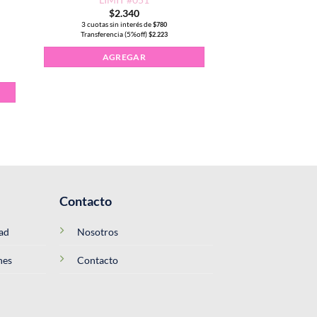
$
2.340
3 cuotas sin interés de
$
780
Transferencia (5%off)
$
2.223
IMIT #231-A cantidad
AGREGAR
Contacto
dad
Nosotros
nes
Contacto