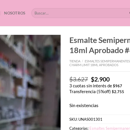
Buscar
NOSOTROS
por:
Esmalte Semipe
18ml Aprobado 
TIENDA
/
ESMALTES SEMIPERMANENTES
CHARM LIMIT 18ML APROBADOS
El
El
$
3.627
$
2.900
precio
precio
3 cuotas sin interés de
$
967
original
actual
Transferencia (5%off)
$
2.755
era:
es:
$3.627.
$2.900.
Sin existencias
SKU:
UNAS001301
Categorías:
Esmaltes Semipermanen