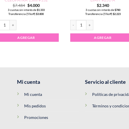
El
El
$
7.484
$
4.000
$
2.340
precio
precio
3 cuotas sin interés de
3 cuotas sin interés de
$
1.333
$
780
original
actual
Transferencia (5%off)
Transferencia (5%off)
$
3.800
$
2.223
era:
es:
$7.484.
$4.000.
o #102 cantidad
alte Semipermanente CLEOPATRA 15ml #132 cantidad
Esmalte Semipermanente CHARM L
AGREGAR
AGREGAR
Mi cuenta
Servicio al cliente
Mi cuenta
Políticas de privaci
Mis pedidos
Términos y condicio
Promociones