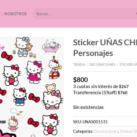
Buscar
NOSOTROS
por:
Sticker UÑAS CH
Personajes
TIENDA
/
DECORACIONES
/
STICKER U
$
800
3 cuotas sin interés de
$
267
Transferencia (5%off)
$
760
Sin existencias
SKU:
UNAS001531
Categorías:
Decoraciones
,
Sticker U