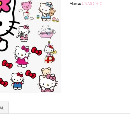
Marca:
UÑAS CHIC
AL