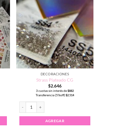
DECORACIONES
Strass Plateado CG
$
2.646
3 cuotas sin interés de
$
882
Transferencia (5%off)
$
2.514
Strass Plateado CG cantidad
AGREGAR