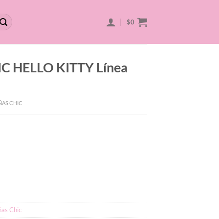
$
0
IC HELLO KITTY Línea
ÑAS CHIC
ñas Chic