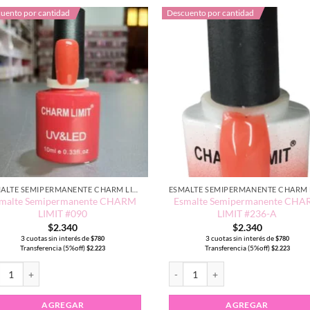
uento por cantidad
Descuento por cantidad
ESMALTE SEMIPERMANENTE CHARM LIMIT EDICIÓN TRADICIONAL
malte Semipermanente CHARM
Esmalte Semipermanente CH
LIMIT #090
LIMIT #236-A
$
2.340
$
2.340
3 cuotas sin interés de
3 cuotas sin interés de
$
780
$
780
Transferencia (5%off)
Transferencia (5%off)
$
2.223
$
2.223
ntidad
alte Semipermanente CHARM LIMIT #090 cantidad
Esmalte Semipermanente CHARM L
AGREGAR
AGREGAR