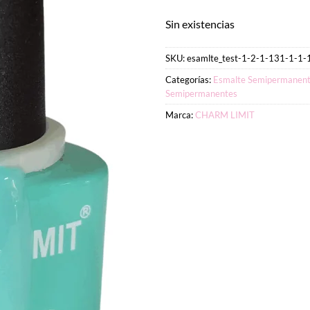
Sin existencias
SKU:
esamlte_test-1-2-1-131-1-1-
Categorías:
Esmalte Semipermanent
Semipermanentes
Marca:
CHARM LIMIT