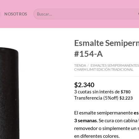
Buscar
NOSOTROS
por:
Esmalte Semipe
#154-A
TIENDA
/
ESMALTES SEMIPERMANENTES
CHARM LIMIT EDICIÓN TRADICIONAL
$
2.340
3 cuotas sin interés de
$
780
Transferencia (5%off)
$
2.223
El esmalte semipermanente
es
3 semanas
. Se cura con cabina
removedor o simplemente un s
en diferentes colores.