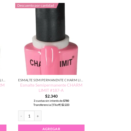
Descuento por cantidad
ESMALTE SEMIPERMANENTE CHARM LIMIT EDICIÓN TRADICIONAL
ESMALTE SEMIPERMANENTE CHARM LIMIT EDICIÓN TRADICIONAL
ARM
Esmalte Semipermanente CHARM
LIMIT #187-A
$
2.340
3 cuotas sin interés de
$
780
Transferencia (5%off)
$
2.223
IMIT #236-A cantidad
Esmalte Semipermanente CHARM LIMIT #187-A cantidad
AGREGAR