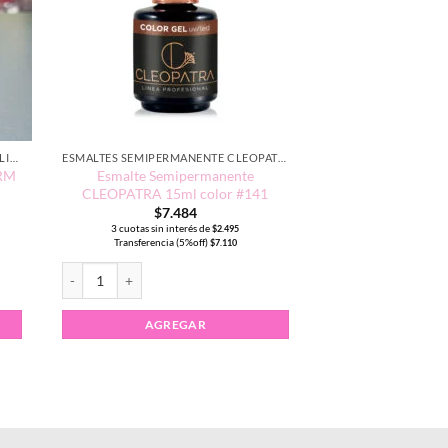
ESMALTE SEMIPERMANENTE CHARM LIMIT EDICIÓN TRADICIONAL
ESMALTES SEMIPERMANENTE CLEOPATRA 15ML
ARM
Esmalte Semipermanente
CLEOPATRA 15ml color #141
$
7.484
3 cuotas sin interés de
$
2.495
Transferencia (5%off)
$
7.110
IMIT #029 cantidad
Esmalte Semipermanente CLEOPATRA 15ml color #141 cantidad
AGREGAR