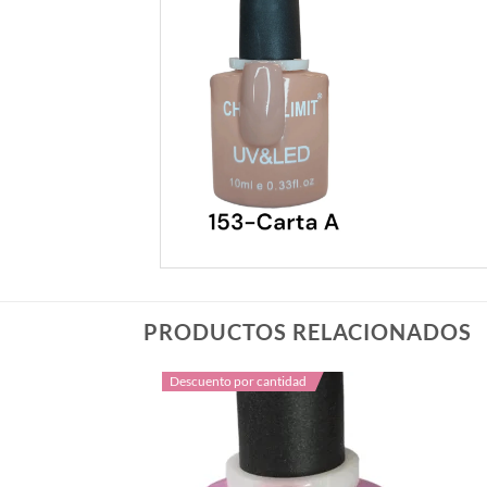
PRODUCTOS RELACIONADOS
dad
Descuento por cantidad