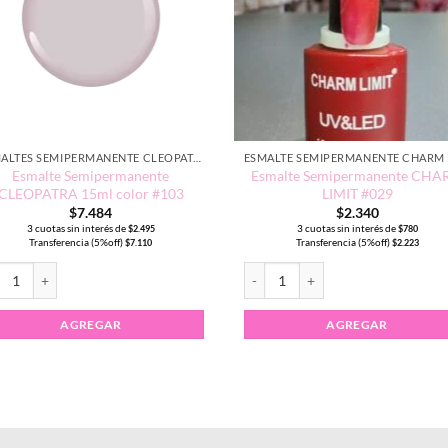
ESMALTES SEMIPERMANENTE CLEOPATRA 15ML
Esmalte Semipermanente
Esmalte Semipermanente CH
CLEOPATRA 15ml color #103
LIMIT #029
$
7.484
$
2.340
3 cuotas sin interés de
3 cuotas sin interés de
$
2.495
$
780
Transferencia (5%off)
Transferencia (5%off)
$
7.110
$
2.223
cantidad
alte Semipermanente CLEOPATRA 15ml color #103 cantidad
Esmalte Semipermanente CHARM L
AGREGAR
AGREGAR