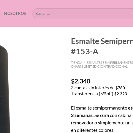
Buscar
NOSOTROS
por:
Esmalte Semipe
#153-A
TIENDA
/
ESMALTES SEMIPERMANENTES
CHARM LIMIT EDICIÓN TRADICIONAL
$
2.340
3 cuotas sin interés de
$
780
Transferencia (5%off)
$
2.223
El esmalte semipermanente
es
3 semanas
. Se cura con cabina
removedor o simplemente un s
en diferentes colores.