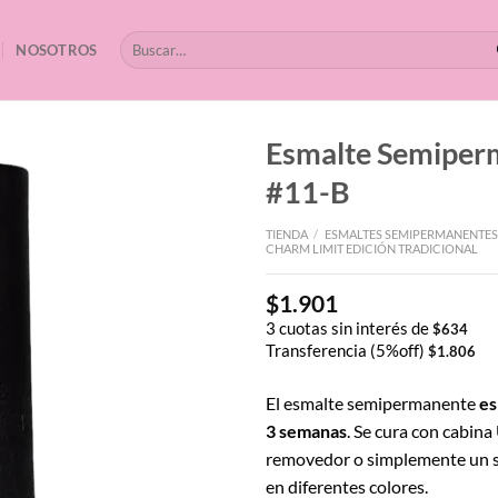
Buscar
NOSOTROS
por:
Esmalte Semipe
#11-B
TIENDA
/
ESMALTES SEMIPERMANENTES
CHARM LIMIT EDICIÓN TRADICIONAL
$
1.901
3 cuotas sin interés de
$
634
Transferencia (5%off)
$
1.806
El esmalte semipermanente
es
3 semanas
. Se cura con cabina
removedor o simplemente un s
en diferentes colores.