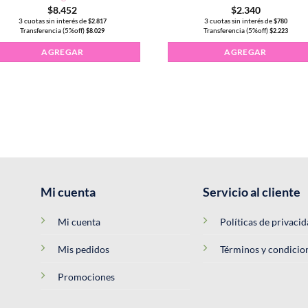
$
8.452
$
2.340
3 cuotas sin interés de
3 cuotas sin interés de
$
2.817
$
780
Transferencia (5%off)
Transferencia (5%off)
$
8.029
$
2.223
ntidad
AGREGAR
AGREGAR
Mi cuenta
Servicio al cliente
Mi cuenta
Políticas de privaci
Mis pedidos
Términos y condicio
Promociones