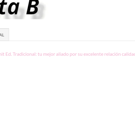
AL
t Ed. Tradicional: tu mejor aliado
por su excelente relación calida