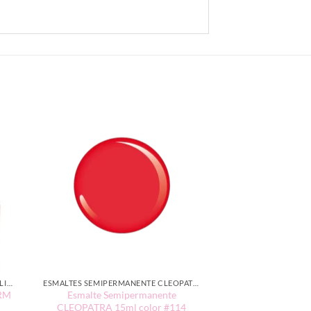
ESMALTE SEMIPERMANENTE CHARM LIMIT EDICIÓN TRADICIONAL
ESMALTES SEMIPERMANENTE CLEOPATRA 15ML
ARM
Esmalte Semipermanente
CLEOPATRA 15ml color #114