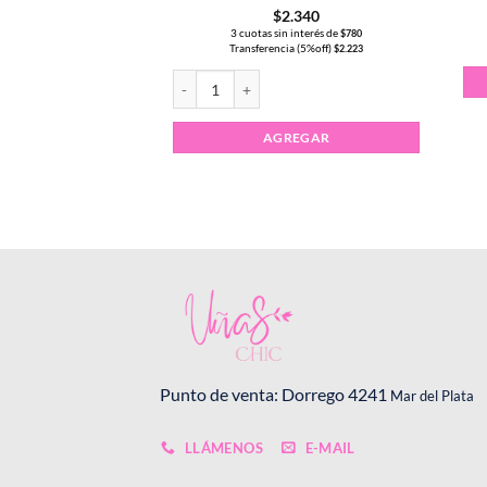
.340
$
2.340
 interés de
3 cuotas sin interés de
$
780
$
780
a (5%off)
Transferencia (5%off)
$
2.223
$
2.223
manente CHARM LIMIT #090 cantidad
Esmalte Semipermanente CHARM LIMIT #062 ca
REGAR
AGREGAR
Punto de venta: Dorrego 4241
Mar del Plata
LLÁMENOS
E-MAIL