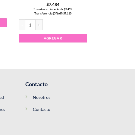
$
7.484
3 cuotas sin interés de
$
2.495
Transferencia (5%off)
$
7.110
Esmalte Semipermanente CLEOPATRA 15ml color #114 cantidad
AGREGAR
Contacto
dad
Nosotros
nes
Contacto