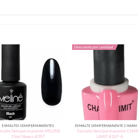
Descuento por cantidad
ESMALTES SEMIPERMANENTES
malte Semipermanente MELINE
Esmalte Semipermanente CH
15ml Negro #397
LIMIT #187-A