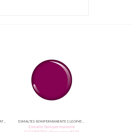
ESMALTES SEMIPERMANENTE CLEOPATRA 15ML
ESMALTES SEMIPERMANENTE CLEOPATRA 15ML
Esmalte Semipermanente
5
CLEOPATRA 15ml color #123