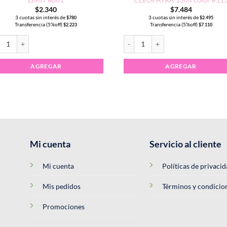
$
2.340
$
7.484
3 cuotas sin interés de
3 cuotas sin interés de
$
780
$
2.495
Transferencia (5%off)
Transferencia (5%off)
$
2.223
$
7.110
alte Semipermanente CHARM LIMIT #061 cantidad
Esmalte Semipermanente CLEOPAT
AGREGAR
AGREGAR
Mi cuenta
Servicio al cliente
Mi cuenta
Políticas de privaci
Mis pedidos
Términos y condicio
Promociones