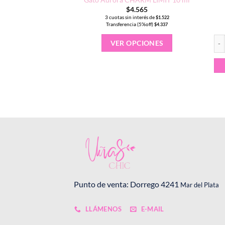
.340
$
4.565
 interés de
3 cuotas sin interés de
$
780
$
1.522
a (5%off)
Transferencia (5%off)
$
2.223
$
4.337
Este
Esm
REGAR
VER OPCIONES
producto
tiene
múltiples
variantes.
Las
opciones
se
pueden
elegir
en
la
página
de
Punto de venta: Dorrego 4241
Mar del Plata
producto
LLÁMENOS
E-MAIL