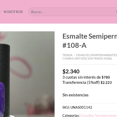
Buscar
NOSOTROS
por:
Esmalte Semipe
#108-A
TIENDA
/
ESMALTES SEMIPERMANENTES
CHARM LIMIT EDICIÓN TRADICIONAL
$
2.340
3 cuotas sin interés de
$
780
Transferencia (5%off)
$
2.223
Sin existencias
SKU:
UNAS001142
Categorías:
Esmaltes Semipermanen