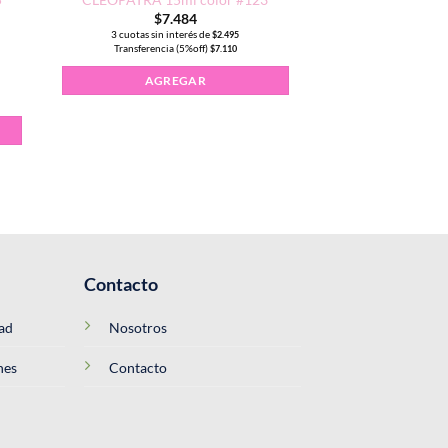
$
7.484
3 cuotas sin interés de
$
2.495
Transferencia (5%off)
$
7.110
RA 15ml color #115 cantidad
AGREGAR
Contacto
dad
Nosotros
nes
Contacto