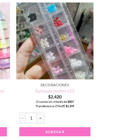
DECORACIONES
uni
Apliques moños x12
$
2.420
3 cuotas sin interés de
$
807
Transferencia (5%off)
$
2.299
cantidad
Apliques moños x12 cantidad
AGREGAR