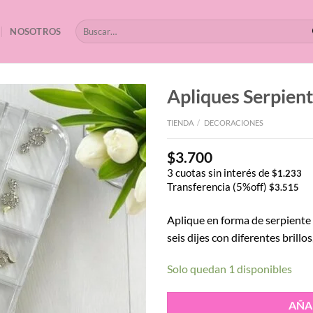
Buscar
NOSOTROS
por:
Apliques Serpien
TIENDA
/
DECORACIONES
$
3.700
3 cuotas sin interés de
$
1.233
Transferencia (5%off)
$
3.515
Aplique en forma de serpiente 
seis dijes con diferentes brillos
Solo quedan 1 disponibles
AÑA