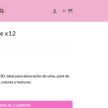
$
0
te x12
3D, ideal para decoración de uñas, pack de
, colores y texturas.
DIR AL CARRITO