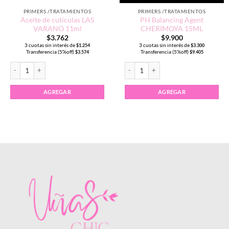
PRIMERS /TRATAMIENTOS
PRIMERS /TRATAMIENTOS
Aceite de cutículas LAS
PH Balancing Agent
VARANO 11ml
CHERIMOYA 15ML
$
3.762
$
9.900
3 cuotas sin interés de
3 cuotas sin interés de
$
1.254
$
3.300
Transferencia (5%off)
Transferencia (5%off)
$
3.574
$
9.405
Aceite de cutículas LAS VARANO 11ml cantidad
PH Balancing Agent CHERIMOYA 15M
AGREGAR
AGREGAR