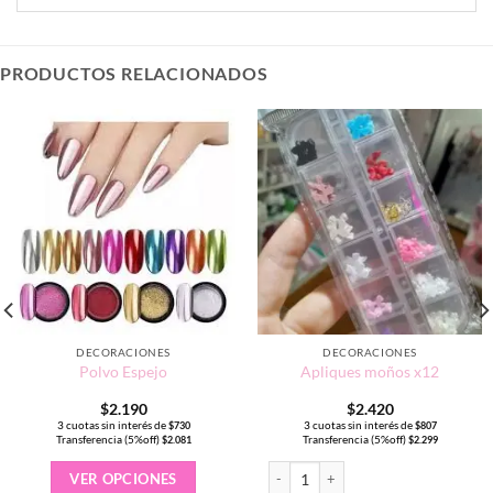
PRODUCTOS RELACIONADOS
DECORACIONES
DECORACIONES
Polvo Espejo
Apliques moños x12
$
2.190
$
2.420
3 cuotas sin interés de
3 cuotas sin interés de
$
730
$
807
Transferencia (5%off)
Transferencia (5%off)
$
2.081
$
2.299
Este
Apliques moños x12 cantidad
VER OPCIONES
producto