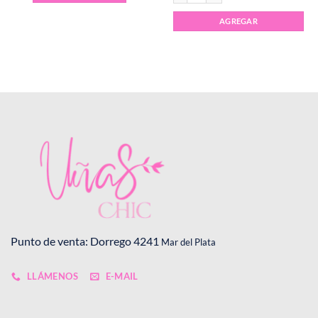
tiene
múltiples
AGREGAR
variantes.
Las
opciones
se
pueden
elegir
en
la
página
de
producto
Punto de venta: Dorrego 4241
Mar del Plata
LLÁMENOS
E-MAIL