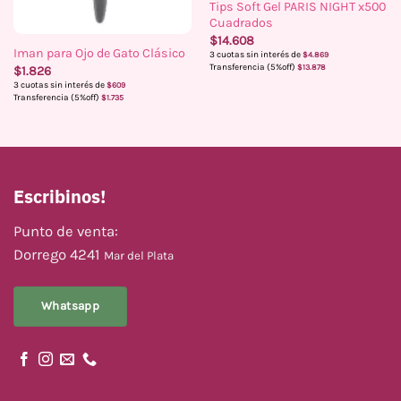
Tips Soft Gel PARIS NIGHT x500
Cuadrados
$
14.608
Iman para Ojo de Gato Clásico
3 cuotas sin interés de
$
4.869
Transferencia (5%off)
$
13.878
$
1.826
3 cuotas sin interés de
$
609
Transferencia (5%off)
$
1.735
Escribinos!
Punto de venta:
Dorrego 4241
Mar del Plata
Whatsapp