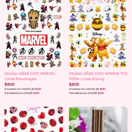
Sticker UÑAS CHIC MARVEL
Sticker UÑAS CHIC WINNIE THE
Línea Personajes
POOH Linea Disney
$
800
$
800
3 cuotas sin interés de
3 cuotas sin interés de
$
267
$
267
Transferencia (5%off)
Transferencia (5%off)
$
760
$
760