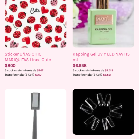
Sticker UÑAS CHIC
Kapping Gel UV Y LED NAVI 15
MARIQUITAS Línea Cute
ml
$
800
$
6.938
3 cuotas sin interés de
3 cuotas sin interés de
$
267
$
2.313
Transferencia (5%off)
Transferencia (5%off)
$
760
$
6.591