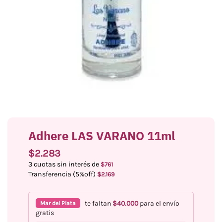
Adhere LAS VARANO 11ml
$
2.283
3 cuotas sin interés de
$
761
Transferencia (5%off)
$
2.169
te faltan
$
40.000
para el envío
Mar del Plata
gratis