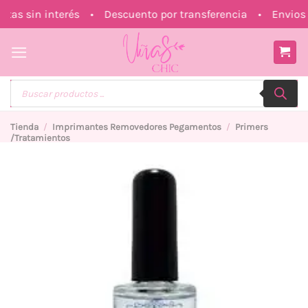
Saltar
s sin interés • Descuento por transferencia • Envios a
al
contenido
Búsqueda
de
productos
Tienda
/
Imprimantes Removedores Pegamentos
/
Primers
/Tratamientos