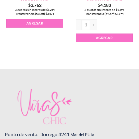
$
3.762
$
4.183
3 cuotas sin interés de
3 cuotas sin interés de
$
1.254
$
1.394
Transferencia (5%off)
Transferencia (5%off)
$
3.574
$
3.974
100ml cantidad
Primer con acido CLEOPATRA 15ml ca
AGREGAR
AGREGAR
Punto de venta: Dorrego 4241
Mar del Plata