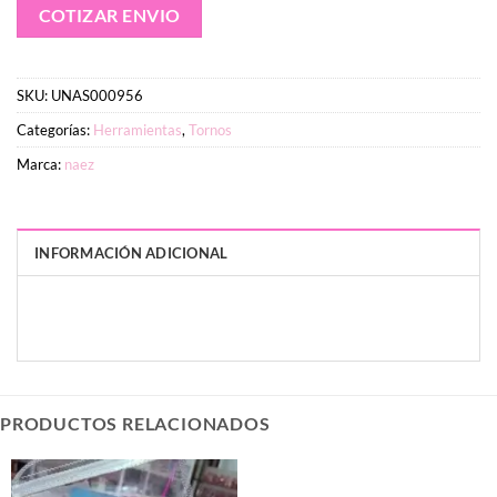
COTIZAR ENVIO
SKU:
UNAS000956
Categorías:
Herramientas
,
Tornos
Marca:
naez
INFORMACIÓN ADICIONAL
PESO
DIMENSIONES
50 g
20 × 4 × 17 cm
PRODUCTOS RELACIONADOS