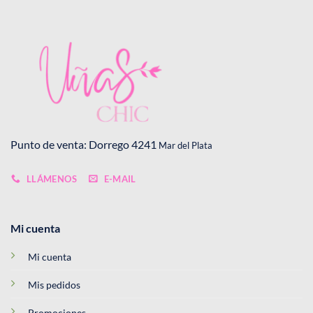
to
Punto de venta: Dorrego 4241
Mar del Plata
LLÁMENOS
E-MAIL
Mi cuenta
Mi cuenta
Mis pedidos
Promociones