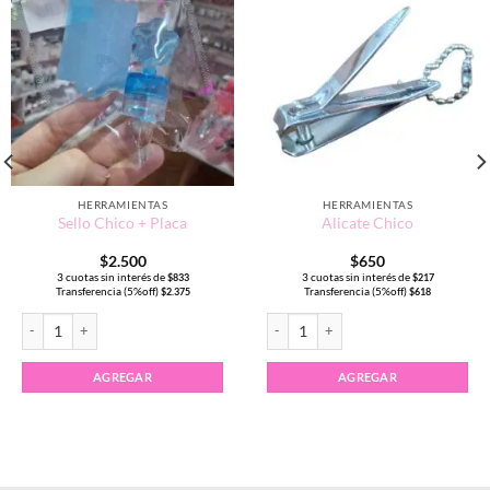
HERRAMIENTAS
HERRAMIENTAS
Sello Chico + Placa
Alicate Chico
$
2.500
$
650
3 cuotas sin interés de
3 cuotas sin interés de
$
833
$
217
Transferencia (5%off)
Transferencia (5%off)
$
2.375
$
618
Sello Chico + Placa cantidad
Alicate Chico cantidad
to
es
AGREGAR
AGREGAR
es.
es