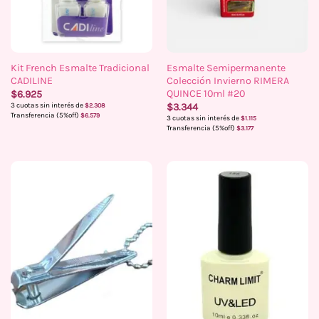
Kit French Esmalte Tradicional
Esmalte Semipermanente
CADILINE
Colección Invierno RIMERA
QUINCE 10ml #20
$
6.925
3 cuotas sin interés de
$
3.344
$
2.308
Transferencia (5%off)
$
6.579
3 cuotas sin interés de
$
1.115
Transferencia (5%off)
$
3.177