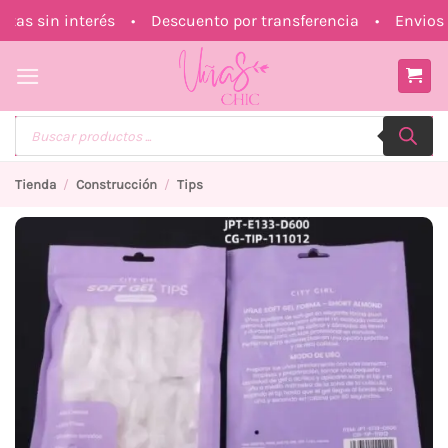
Saltar
s sin interés • Descuento por transferencia • Envios a
al
contenido
Búsqueda
de
productos
Tienda
/
Construcción
/
Tips