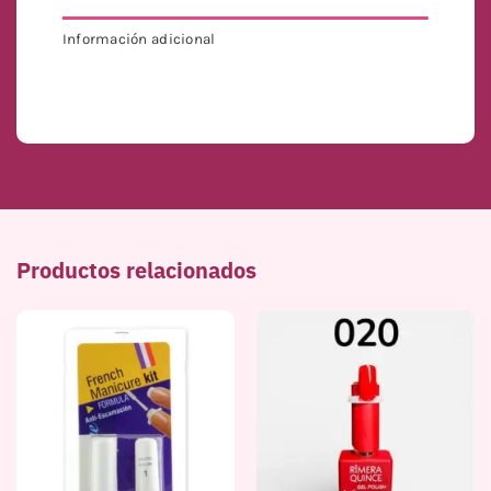
Información adicional
PESO
DIMENSIONES
6 g
13 × 1 × 17 cm
Productos relacionados