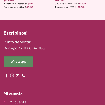
$
2.943
$
5.940
3 cuotas sin interés de
3 cuotas sin interés de
$
981
$
1.980
Transferencia (5%off)
Transferencia (5%off)
$
2.796
$
5.643
Escribinos!
Punto de venta:
Dorrego 4241
Mar del Plata
Whatsapp
Mi cuenta
Mi cuenta