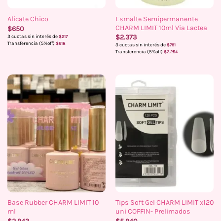
Esmalte Semipermanente
Alicate Chico
CHARM LIMIT 10ml Via Lactea
$
650
$
2.373
3 cuotas sin interés de
$
217
Transferencia (5%off)
$
618
3 cuotas sin interés de
$
791
Transferencia (5%off)
$
2.254
Base Rubber CHARM LIMIT 10
Tips Soft Gel CHARM LIMIT x120
ml
uni COFFIN- Prelimados