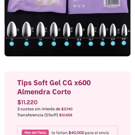
Tips Soft Gel CG x600
Almendra Corto
$
11.220
3 cuotas sin interés de
$
3.740
Transferencia (5%off)
$
10.659
te faltan
$
40.000
para el envío
Mar del Plata