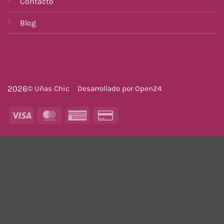
Contacto
Blog
2026
© Uñas Chic
Desarrollado por
Open24
Visa
MasterCard
American
Credit
Express
Card
2