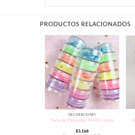
PRODUCTOS RELACIONADOS
ACIONES
DECORACIONES
olito Navideño
Torre de Pigmentos PASTEL x6uni
T
.000
$
3.168