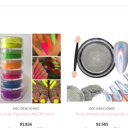
DECORACIONES
DECORACIONES
orre de Pigmentos NEON x6uni
Polvo Metalizado Holografic
$
1.826
$
2.585