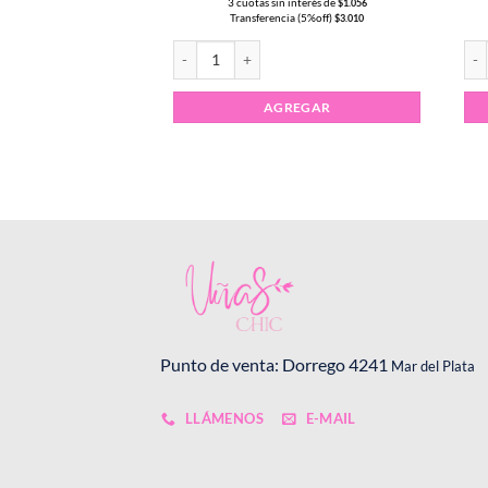
 interés de
3 cuotas sin interés de
$
333
$
1.056
ia (5%off)
Transferencia (5%off)
$
950
$
3.010
Torre de Pigmentos PASTEL x6uni cantidad
Tor
REGAR
AGREGAR
Punto de venta: Dorrego 4241
Mar del Plata
LLÁMENOS
E-MAIL