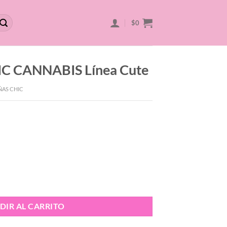
$
0
IC CANNABIS Línea Cute
ÑAS CHIC
nea Cute cantidad
DIR AL CARRITO