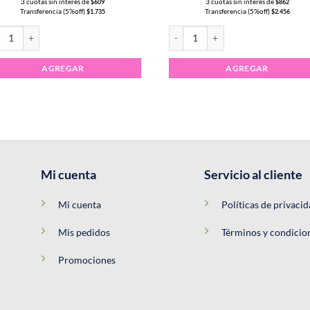
3 cuotas sin interés de
3 cuotas sin interés de
$
609
$
862
Transferencia (5%off)
Transferencia (5%off)
$
1.735
$
2.456
re de Pigmentos NEON x6uni cantidad
Polvo Metalizado Holografico cant
AGREGAR
AGREGAR
Mi cuenta
Servicio al cliente
Mi cuenta
Políticas de privaci
Mis pedidos
Términos y condicio
Promociones