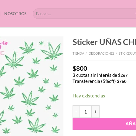
Buscar
NOSOTROS
por:
Sticker UÑAS CH
TIENDA
/
DECORACIONES
/
STICKER U
$
800
3 cuotas sin interés de
$
267
Transferencia (5%off)
$
760
Hay existencias
Sticker UÑAS CHIC CANNABIS Lí
AÑA