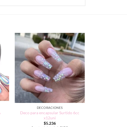
DECORACIONES
Deco para encapsular Surtido 6cc
o
x12uni
$
5.236