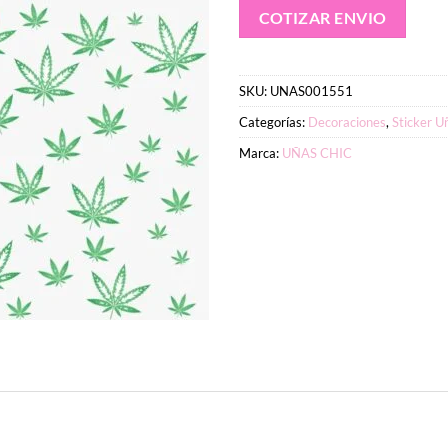
COTIZAR ENVIO
SKU:
UNAS001551
Categorías:
Decoraciones
,
Sticker U
Marca:
UÑAS CHIC
2 g
8 × 10 × 1 cm