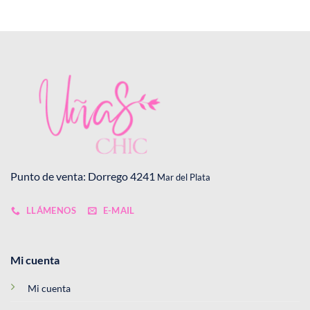
es
opciones
se
pueden
elegir
en
la
página
de
to
producto
Punto de venta: Dorrego 4241
Mar del Plata
LLÁMENOS
E-MAIL
Mi cuenta
Mi cuenta