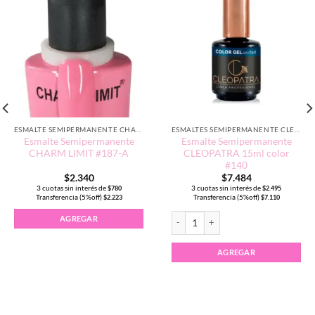
ESMALTE SEMIPERMANENTE CHARM LIMIT EDICIÓN TRADICIONAL
ESMALTES SEMIPERMANENTE CLEOPATRA 15ML
Esmalte Semipermanente
Esmalte Semipermanente
CHARM LIMIT #187-A
CLEOPATRA 15ml color
#140
$
2.340
$
7.484
3 cuotas sin interés de
3 cuotas sin interés de
$
780
$
2.495
Transferencia (5%off)
Transferencia (5%off)
$
2.223
$
7.110
5ml color #141 cantidad
Esmalte Semipermanente CLEOPATRA 1
AGREGAR
AGREGAR