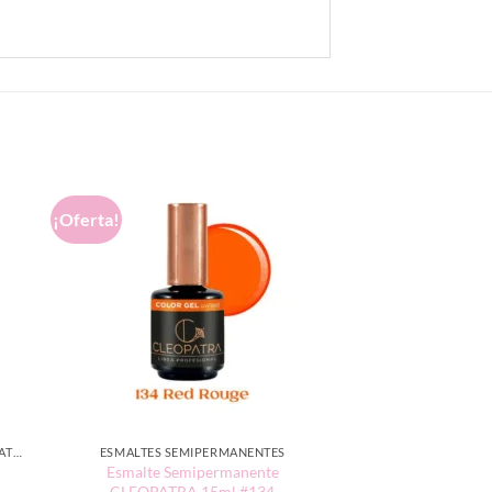
¡Oferta!
ESMALTES SEMIPERMANENTE CLEOPATRA 15ML
ESMALTES SEMIPERMANENTES
Esmalte Semipermanente
1
CLEOPATRA 15ml #134