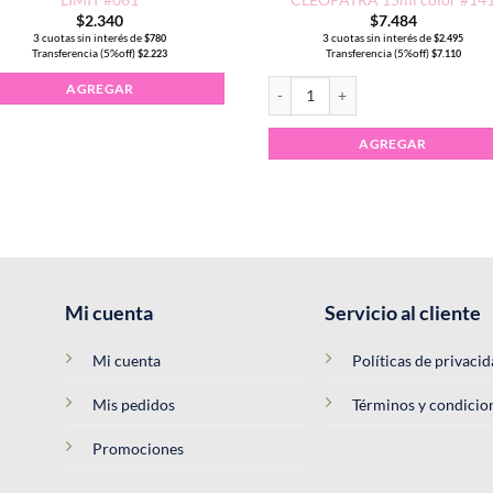
$
2.340
$
7.484
3 cuotas sin interés de
3 cuotas sin interés de
$
780
$
2.495
Transferencia (5%off)
Transferencia (5%off)
$
2.223
$
7.110
Esmalte Semipermanente CLEOPAT
AGREGAR
AGREGAR
Mi cuenta
Servicio al cliente
Mi cuenta
Políticas de privaci
Mis pedidos
Términos y condicio
Promociones