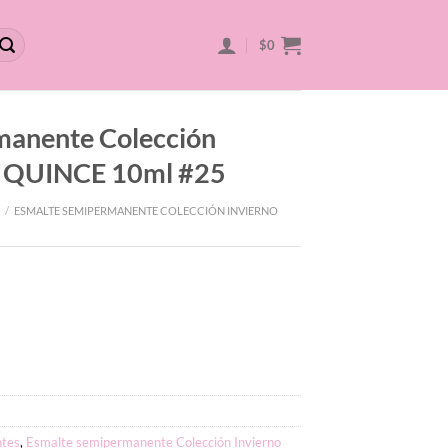
$
0
manente Colección
A QUINCE 10ml #25
/
ESMALTE SEMIPERMANENTE COLECCIÓN INVIERNO
tes
,
Esmalte semipermanente Colección Invierno