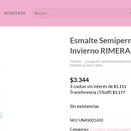
Buscar
NOSOTROS
por:
Esmalte Semiper
Invierno RIMER
TIENDA
/
ESMALTES SEMIPERMANENTES
RIMERA QUINCE 10ML
$
3.344
3 cuotas sin interés de
$
1.115
Transferencia (5%off)
$
3.177
Sin existencias
SKU:
UNAS001600
Categorías:
Esmaltes Semipermanen