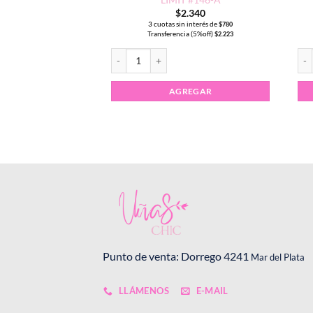
.565
$
2.340
interés de
3 cuotas sin interés de
$
1.522
$
780
a (5%off)
Transferencia (5%off)
$
4.337
$
2.223
Este
Esmalte Semipermanente CHARM LIMIT #146-A 
Esm
PCIONES
producto
tiene
AGREGAR
múltiples
variantes.
Las
opciones
se
pueden
elegir
en
la
página
de
Punto de venta: Dorrego 4241
Mar del Plata
producto
LLÁMENOS
E-MAIL