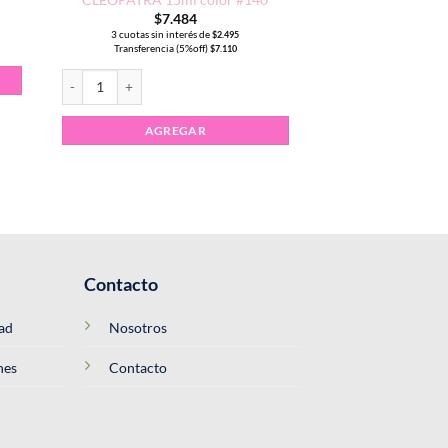
$
7.484
3 cuotas sin interés de
$
2.495
Transferencia (5%off)
$
7.110
Esmalte Semipermanente CLEOPATRA 15ml color #140 cantidad
AGREGAR
Contacto
dad
Nosotros
nes
Contacto