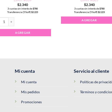
$
2.340
$
2.340
3 cuotas sin interés de
3 cuotas sin interés de
$
780
$
780
Transferencia (5%off)
Transferencia (5%off)
$
2.223
$
2.223
cantidad
alte Semipermanente CHARM LIMIT #039 cantidad
AGREGAR
AGREGAR
Mi cuenta
Servicio al cliente
Mi cuenta
Políticas de privaci
Mis pedidos
Términos y condicio
Promociones