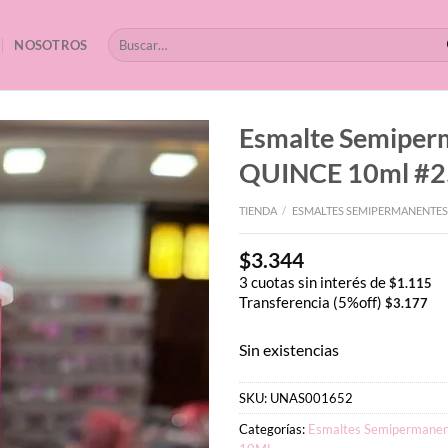
Buscar
NOSOTROS
por:
Esmalte Semipe
QUINCE 10ml #2
TIENDA
/
ESMALTES SEMIPERMANENTES
$
3.344
3 cuotas sin interés de
$
1.115
Transferencia (5%off)
$
3.177
Sin existencias
SKU:
UNAS001652
Categorías:
Esmaltes Semipermanen