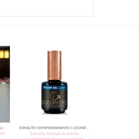
ESMALTE SEMIPERMANENTE CHARM LIMIT EDICIÓN TRADICIONAL
ESMALTES SEMIPERMANENTE CLEOPATRA 15ML
ARM
Esmalte Semipermanente
CLEOPATRA 15ml color #140