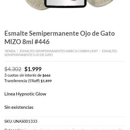
Esmalte Semipermanente Ojo de Gato
MIZO 8ml #446
TIENDA
/
ESMALTES SEMIPERMANENTES MARCA CHARM LIMIT
/
ESMALTES
SEMIPERMANENTE OJO DE GATO
El
El
$
4.302
$
1.999
precio
precio
3 cuotas sin interés de
$
666
original
actual
Transferencia (5%off)
$
1.899
era:
es:
$4.302.
$1.999.
Linea Hypnotic Glow
Sin existencias
SKU:
UNAS001333