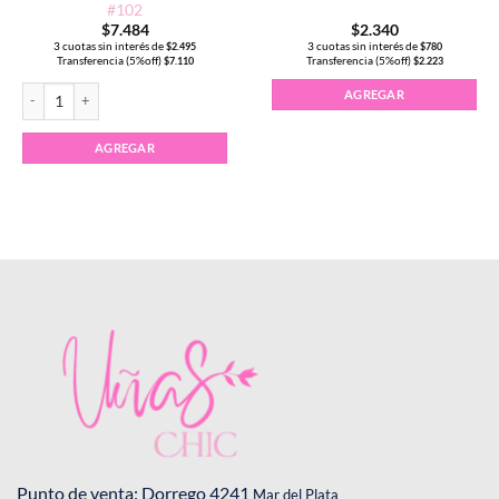
#102
$
7.484
$
2.340
3 cuotas sin interés de
3 cuotas sin interés de
$
2.495
$
780
Transferencia (5%off)
Transferencia (5%off)
$
7.110
$
2.223
15ml Blanco French #100 cantidad
Esmalte Semipermanente CLEOPATRA 15ml Negro #102 cantidad
AGREGAR
AGREGAR
Punto de venta: Dorrego 4241
Mar del Plata