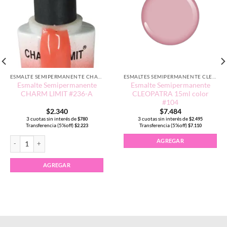
ESMALTE SEMIPERMANENTE CHARM LIMIT EDICIÓN TRADICIONAL
ESMALTES SEMIPERMANENTE CLEOPATRA 15ML
Esmalte Semipermanente
Esmalte Semipermanente
CHARM LIMIT #236-A
CLEOPATRA 15ml color
#104
$
2.340
$
7.484
3 cuotas sin interés de
3 cuotas sin interés de
$
780
$
2.495
Transferencia (5%off)
Transferencia (5%off)
$
2.223
$
7.110
Esmalte Semipermanente CHARM LIMIT #236-A cantidad
AGREGAR
AGREGAR