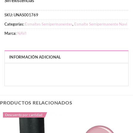
Sin existencias
SKU:
UNAS001769
Categorías:
Esmaltes Semipermanentes
,
Esmalte Semipermanente Navi
Marca:
NAVI
INFORMACIÓN ADICIONAL
PESO
DIMENSIONES
10 g
2 × 3 × 9 cm
PRODUCTOS RELACIONADOS
Descuento por cantidad