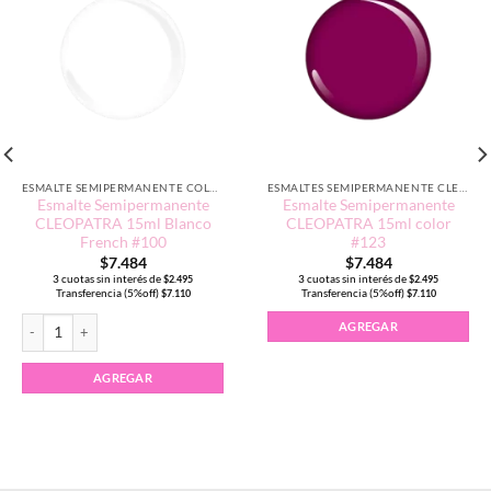
ESMALTE SEMIPERMANENTE COLORES NEUTROS
ESMALTES SEMIPERMANENTE CLEOPATRA 15ML
Esmalte Semipermanente
Esmalte Semipermanente
CLEOPATRA 15ml Blanco
CLEOPATRA 15ml color
French #100
#123
$
7.484
$
7.484
3 cuotas sin interés de
3 cuotas sin interés de
$
2.495
$
2.495
Transferencia (5%off)
Transferencia (5%off)
$
7.110
$
7.110
Esmalte Semipermanente CLEOPATRA 15ml Blanco French #100 cantidad
AGREGAR
AGREGAR