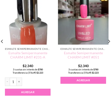
ESMALTE SEMIPERMANENTE CHARM LIMIT EDICIÓN TRADICIONAL
ESMALTE SEMIPERMANENTE CHARM LIMIT EDICIÓN TRADICIONAL
Esmalte Semipermanente
Esmalte Semipermanente
CHARM LIMIT #231-A
CHARM LIMIT #051
$
2.340
$
2.340
3 cuotas sin interés de
3 cuotas sin interés de
$
780
$
780
Transferencia (5%off)
Transferencia (5%off)
$
2.223
$
2.223
T #039 cantidad
Esmalte Semipermanente CHARM LIMIT #231-A cantidad
AGREGAR
AGREGAR