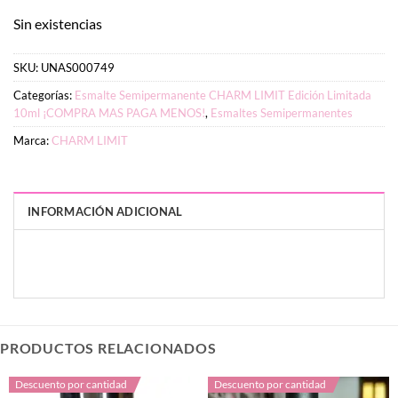
Sin existencias
SKU:
UNAS000749
Categorías:
Esmalte Semipermanente CHARM LIMIT Edición Limitada
10ml ¡COMPRA MAS PAGA MENOS!
,
Esmaltes Semipermanentes
Marca:
CHARM LIMIT
INFORMACIÓN ADICIONAL
PESO
DIMENSIONES
50 g
1 × 3 × 8 cm
PRODUCTOS RELACIONADOS
Descuento por cantidad
Descuento por cantidad