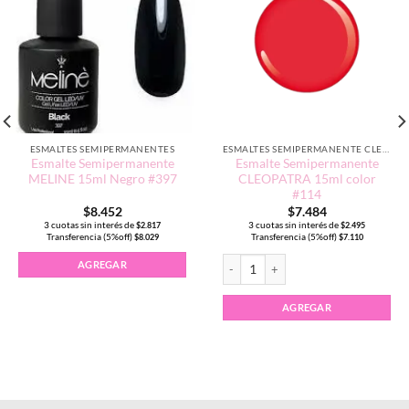
ESMALTES SEMIPERMANENTES
ESMALTES SEMIPERMANENTE CLEOPATRA 15ML
Esmalte Semipermanente
Esmalte Semipermanente
MELINE 15ml Negro #397
CLEOPATRA 15ml color
#114
$
8.452
$
7.484
3 cuotas sin interés de
3 cuotas sin interés de
$
2.817
$
2.495
Transferencia (5%off)
Transferencia (5%off)
$
8.029
$
7.110
Esmalte Semipermanente CLEOPATRA 1
AGREGAR
AGREGAR