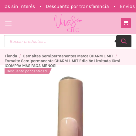
Saltar
s sin interés • Descuento por transferencia • Envios a 
al
contenido
Búsqueda
de
productos
Tienda
/
Esmaltes Semipermanentes Marca CHARM LIMIT
/
Esmalte Semipermanente CHARM LIMIT Edición Limitada 10ml
¡COMPRA MAS PAGA MENOS!
Descuento por cantidad