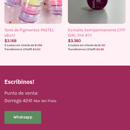
Torre de Pigmentos PASTEL
Esmalte Semipermanente CITY
x6uni
GIRL 7ml #111
$
3.168
$
3.360
3 cuotas sin interés de
3 cuotas sin interés de
$
1.056
$
1.120
Transferencia (5%off)
Transferencia (5%off)
$
3.010
$
3.192
Escribinos!
Punto de venta:
Dorrego 4241
Mar del Plata
Whatsapp