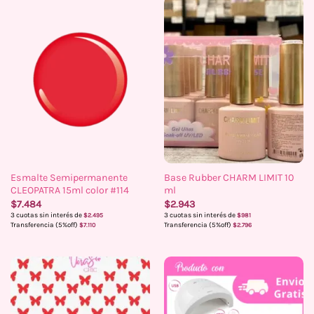
Esmalte Semipermanente
Base Rubber CHARM LIMIT 10
CLEOPATRA 15ml color #114
ml
$
7.484
$
2.943
3 cuotas sin interés de
3 cuotas sin interés de
$
2.495
$
981
Transferencia (5%off)
Transferencia (5%off)
$
7.110
$
2.796