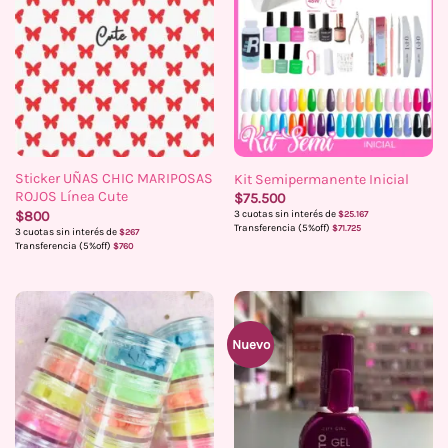
Sticker UÑAS CHIC MARIPOSAS
Kit Semipermanente Inicial
ROJOS Línea Cute
$
75.500
$
800
3 cuotas sin interés de
$
25.167
Transferencia (5%off)
$
71.725
3 cuotas sin interés de
$
267
Transferencia (5%off)
$
760
Nuevo