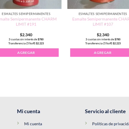
ESMALTES SEMIPERMANENTES
ESMALTES SEMIPERMANENTES
malte Semipermanente CHARM
Esmalte Semipermanente CH
LIMIT #191
LIMIT #107
$
2.340
$
2.340
3 cuotas sin interés de
3 cuotas sin interés de
$
780
$
780
Transferencia (5%off)
Transferencia (5%off)
$
2.223
$
2.223
AGREGAR
AGREGAR
Mi cuenta
Servicio al cliente
Mi cuenta
Políticas de privaci