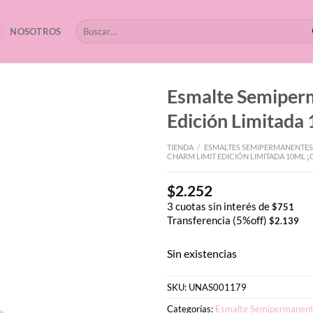
Buscar
NOSOTROS
por:
Esmalte Semipe
Edición Limitada
TIENDA
/
ESMALTES SEMIPERMANENTES
CHARM LIMIT EDICIÓN LIMITADA 10ML
$
2.252
3 cuotas sin interés de
$
751
Transferencia (5%off)
$
2.139
Sin existencias
SKU:
UNAS001179
Categorías:
Esmalte Semipermanen