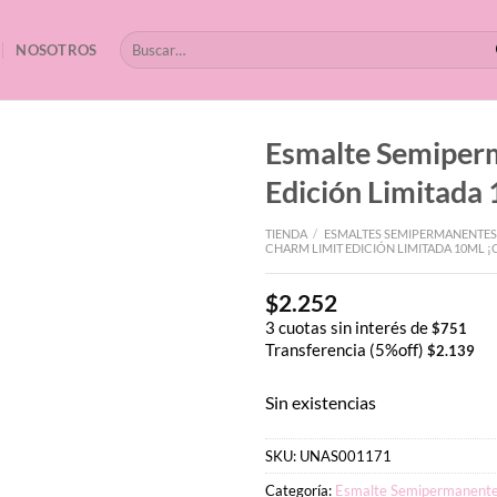
Buscar
NOSOTROS
por:
Esmalte Semipe
Edición Limitada
TIENDA
/
ESMALTES SEMIPERMANENTES
CHARM LIMIT EDICIÓN LIMITADA 10ML
$
2.252
3 cuotas sin interés de
$
751
Transferencia (5%off)
$
2.139
Sin existencias
SKU:
UNAS001171
Categoría:
Esmalte Semipermanent