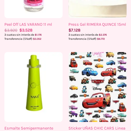
Peel Off LAS VARANO 11 ml
Press Gel RIMERA QUINCE 15ml
El
El
$
3.920
$
3.528
$
7.128
precio
precio
3 cuotas sin interés de
3 cuotas sin interés de
$
1.176
$
2.376
original
actual
Transferencia (5%off)
Transferencia (5%off)
$
3.352
$
6.772
era:
es:
$3.920.
$3.528.
Esmalte Semipermanente
Sticker UÑAS CHIC CARS Linea