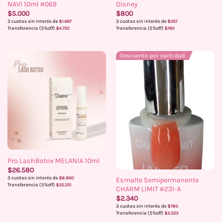
NAVI 10ml #069
Disney
$
5.000
$
800
3 cuotas sin interés de
3 cuotas sin interés de
$
1.667
$
267
Transferencia (5%off)
Transferencia (5%off)
$
4.750
$
760
Descuento por cantidad
Pro LashBotox MELANIA 10ml
$
26.580
3 cuotas sin interés de
$
8.860
Esmalte Semipermanente
Transferencia (5%off)
$
25.251
CHARM LIMIT #231-A
$
2.340
3 cuotas sin interés de
$
780
Transferencia (5%off)
$
2.223