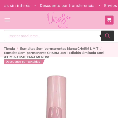
Saltar
s sin interés • Descuento por transferencia • Envios a
al
contenido
Búsqueda
de
productos
Tienda
/
Esmaltes Semipermanentes Marca CHARM LIMIT
/
Esmalte Semipermanente CHARM LIMIT Edición Limitada 10ml
¡COMPRA MAS PAGA MENOS!
Descuento por cantidad