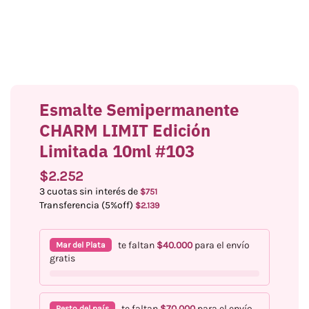
Esmalte Semipermanente
CHARM LIMIT Edición
Limitada 10ml #103
$
2.252
3 cuotas sin interés de
$
751
Transferencia (5%off)
$
2.139
te faltan
$
40.000
para el envío
Mar del Plata
gratis
te faltan
$
70.000
para el envío
Resto del país