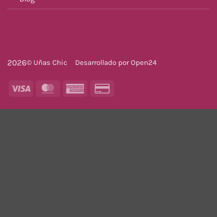
2026
© Uñas Chic
Desarrollado por
Open24
Visa
MasterCard
American
Credit
Express
Card
2