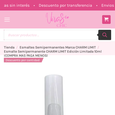
Saltar
s sin interés • Descuento por transferencia • Envios a
al
contenido
Búsqueda
de
productos
Tienda
/
Esmaltes Semipermanentes Marca CHARM LIMIT
/
Esmalte Semipermanente CHARM LIMIT Edición Limitada 10ml
¡COMPRA MAS PAGA MENOS!
Descuento por cantidad