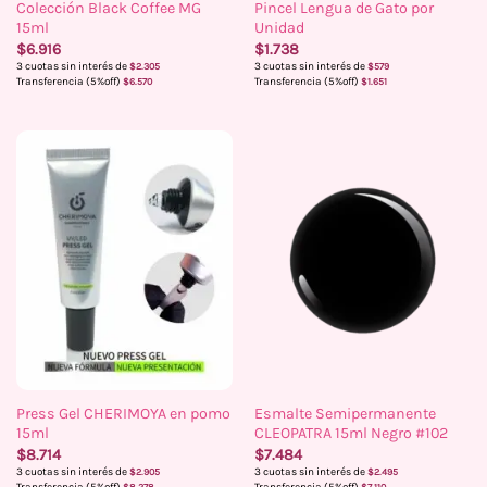
Colección Black Coffee MG
Pincel Lengua de Gato por
15ml
Unidad
$
6.916
$
1.738
3 cuotas sin interés de
3 cuotas sin interés de
$
2.305
$
579
Transferencia (5%off)
Transferencia (5%off)
$
6.570
$
1.651
Press Gel CHERIMOYA en pomo
Esmalte Semipermanente
15ml
CLEOPATRA 15ml Negro #102
$
8.714
$
7.484
3 cuotas sin interés de
3 cuotas sin interés de
$
2.905
$
2.495
Transferencia (5%off)
Transferencia (5%off)
$
8.278
$
7.110