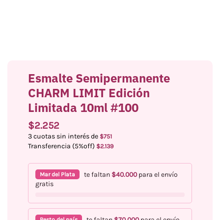
Esmalte Semipermanente
CHARM LIMIT Edición
Limitada 10ml #100
$
2.252
3 cuotas sin interés de
$
751
Transferencia (5%off)
$
2.139
te faltan
$
40.000
para el envío
Mar del Plata
gratis
te faltan
$
70.000
para el envío
Resto del país