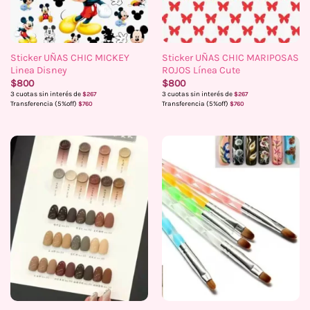
Sticker UÑAS CHIC MICKEY
Sticker UÑAS CHIC MARIPOSAS
Linea Disney
ROJOS Línea Cute
$
800
$
800
3 cuotas sin interés de
3 cuotas sin interés de
$
267
$
267
Transferencia (5%off)
Transferencia (5%off)
$
760
$
760