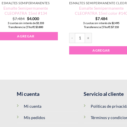
ESMALTES SEMIPERMANENTES
Esmalte Semipermanente
Esmalte Semipermanente
CLEOPATRA 15ml #134
CLEOPATRA 15ml color #14
El
El
$
7.484
$
4.000
$
7.484
precio
precio
3 cuotas sin interés de
3 cuotas sin interés de
$
1.333
$
2.495
original
actual
Transferencia (5%off)
Transferencia (5%off)
$
3.800
$
7.110
era:
es:
$7.484.
$4.000.
Esmalte Semipermanente CLEOPAT
AGREGAR
AGREGAR
Mi cuenta
Servicio al cliente
Mi cuenta
Políticas de privaci
Mis pedidos
Términos y condicio