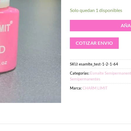
Solo quedan 1 disponibles
AÑA
COTIZAR ENVIO
SKU:
esamlte_test-1-2-1-64
Categorías:
Esmalte Semipermanent
Semipermanentes
Marca:
CHARM LIMIT