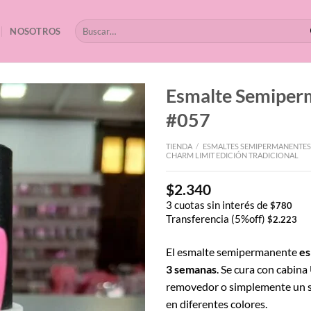
Buscar
NOSOTROS
por:
Esmalte Semipe
#057
TIENDA
/
ESMALTES SEMIPERMANENTES
CHARM LIMIT EDICIÓN TRADICIONAL
$
2.340
3 cuotas sin interés de
$
780
Transferencia (5%off)
$
2.223
El esmalte semipermanente
es
3 semanas
. Se cura con cabina
removedor o simplemente un s
en diferentes colores.