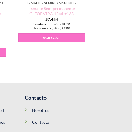
ESMALTES SEMIPERMANENTE CLEOPATRA 15ML
ESMALTES SEMIPERMANENTES
Esmalte Semipermanente
0
CLEOPATRA 15ml #133
$
7.484
3 cuotas sin interés de
$
2.495
Transferencia (5%off)
$
7.110
RA 15ml color #140 cantidad
AGREGAR
Contacto
dad
Nosotros
nes
Contacto