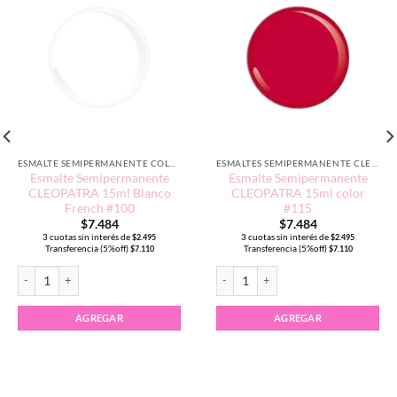
ESMALTE SEMIPERMANENTE COLORES NEUTROS
ESMALTES SEMIPERMANENTE CLEOPATRA 15ML
Esmalte Semipermanente
Esmalte Semipermanente
CLEOPATRA 15ml Blanco
CLEOPATRA 15ml color
French #100
#115
$
7.484
$
7.484
3 cuotas sin interés de
3 cuotas sin interés de
$
2.495
$
2.495
Transferencia (5%off)
Transferencia (5%off)
$
7.110
$
7.110
Esmalte Semipermanente CLEOPATRA 15ml Blanco French #100 cantidad
Esmalte Semipermanente CLEOPATRA 1
AGREGAR
AGREGAR