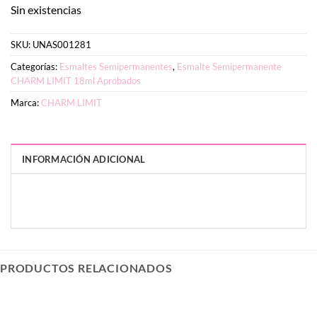
Sin existencias
SKU:
UNAS001281
Categorías:
Esmaltes Semipermanentes
,
Esmalte Semipermanente
CHARM LIMIT 18ml Aprobados
Marca:
CHARM LIMIT
INFORMACIÓN ADICIONAL
PESO
DIMENSIONES
7 g
3 × 3 × 9 cm
PRODUCTOS RELACIONADOS