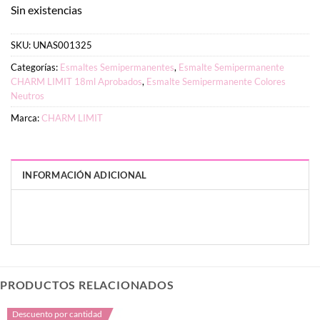
Sin existencias
SKU:
UNAS001325
Categorías:
Esmaltes Semipermanentes
,
Esmalte Semipermanente
CHARM LIMIT 18ml Aprobados
,
Esmalte Semipermanente Colores
Neutros
Marca:
CHARM LIMIT
INFORMACIÓN ADICIONAL
PESO
DIMENSIONES
7 g
3 × 3 × 9 cm
PRODUCTOS RELACIONADOS
Descuento por cantidad