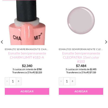
ESMALTE SEMIPERMANENTE CHARM LIMIT EDICIÓN TRADICIONAL
ESMALTES SEMIPERMANENTE CLEOPATRA 15ML
Esmalte Semipermanente
Esmalte Semipermanente
CHARM LIMIT #182-A
CLEOPATRA 15ml color
#103
$
2.340
$
7.484
3 cuotas sin interés de
3 cuotas sin interés de
$
780
$
2.495
Transferencia (5%off)
Transferencia (5%off)
$
2.223
$
7.110
T #062 cantidad
Esmalte Semipermanente CHARM LIMIT #182-A cantidad
Esmalte Semipermanente CLEOPATRA 1
AGREGAR
AGREGAR