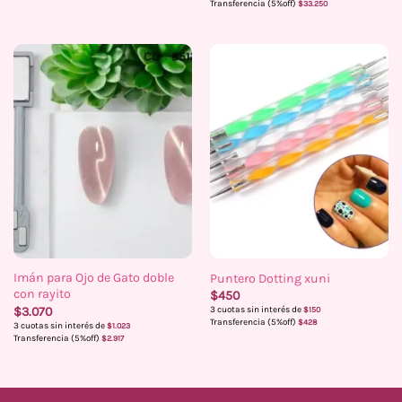
Transferencia (5%off)
$
33.250
Imán para Ojo de Gato doble
Puntero Dotting xuni
con rayito
$
450
$
3.070
3 cuotas sin interés de
$
150
Transferencia (5%off)
$
428
3 cuotas sin interés de
$
1.023
Transferencia (5%off)
$
2.917