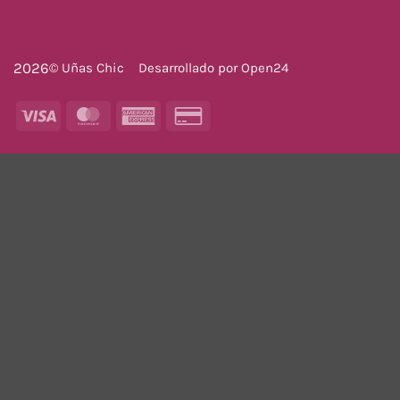
2026
© Uñas Chic
Desarrollado por
Open24
Visa
MasterCard
American
Credit
Express
Card
2