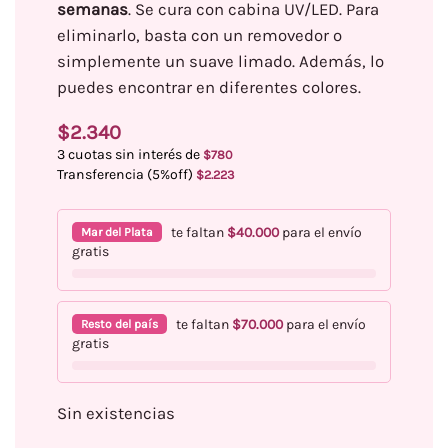
semanas
. Se cura con cabina UV/LED. Para
eliminarlo, basta con un removedor o
simplemente un suave limado. Además, lo
puedes encontrar en diferentes colores.
$
2.340
3 cuotas sin interés de
$
780
Transferencia (5%off)
$
2.223
te faltan
$
40.000
para el envío
Mar del Plata
gratis
te faltan
$
70.000
para el envío
Resto del país
gratis
Sin existencias