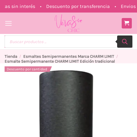
Saltar
s sin interés • Descuento por transferencia • Envios a 
al
contenido
Búsqueda
de
productos
Tienda
/
Esmaltes Semipermanentes Marca CHARM LIMIT
/
Esmalte Semipermanente CHARM LIMIT Edición tradicional
Descuento por cantidad