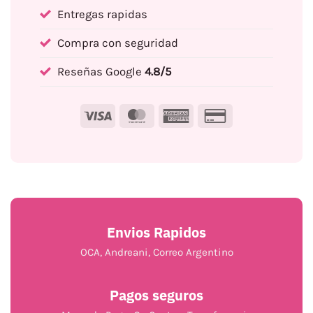
Entregas rapidas
Compra con seguridad
Reseñas Google
4.8/5
Visa
MasterCard
American
Credit
Express
Card
2
Envios Rapidos
OCA, Andreani, Correo Argentino
Pagos seguros