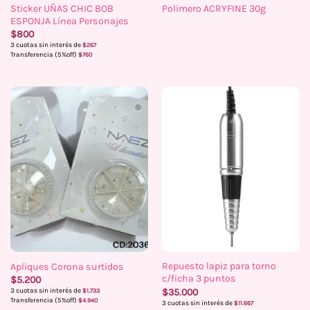
Sticker UÑAS CHIC BOB
Polimero ACRYFINE 30g
ESPONJA Línea Personajes
$
800
3 cuotas sin interés de
$
267
Transferencia (5%off)
$
760
Repuesto lapiz para torno
Apliques Corona surtidos
c/ficha 3 puntos
$
5.200
$
35.000
3 cuotas sin interés de
$
1.733
Transferencia (5%off)
$
4.940
3 cuotas sin interés de
$
11.667