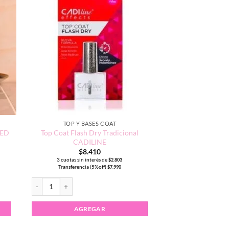
TOP Y BASES COAT
LED
Top Coat Flash Dry Tradicional
CADILINE
$
8.410
3 cuotas sin interés de
$
2.803
Transferencia (5%off)
$
7.990
D NAVI 10ml cantidad
Top Coat Flash Dry Tradicional CADILINE cantidad
AGREGAR