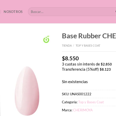
Buscar
NOSOTROS
por:
Base Rubber CH
TIENDA
/
TOP Y BASES COAT
$
8.550
3 cuotas sin interés de
$
2.850
Transferencia (5%off)
$
8.123
Sin existencias
SKU:
UNAS001222
Categoría:
Top y Bases Coat
Marca:
CHERIMOYA