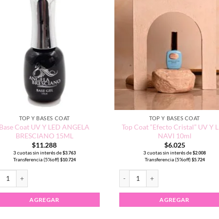
TOP Y BASES COAT
TOP Y BASES COAT
Base Coat UV Y LED ANGELA
Top Coat “Efecto Cristal” UV Y 
BRESCIANO 15ML
NAVI 10ml
$
11.288
$
6.025
3 cuotas sin interés de
3 cuotas sin interés de
$
3.763
$
2.008
Transferencia (5%off)
Transferencia (5%off)
$
10.724
$
5.724
ntidad
e Coat UV Y LED ANGELA BRESCIANO 15ML cantidad
Top Coat "Efecto Cristal" UV Y LE
AGREGAR
AGREGAR