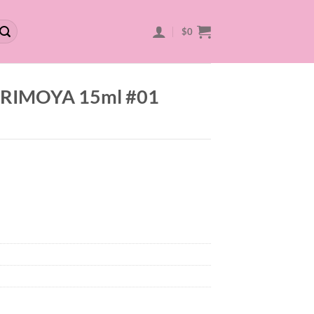
$
0
ERIMOYA 15ml #01